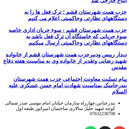
اتباع خارجی شد
حزب همت شهرستان قشم ؛ ترک فعل ها را به
دستگاههای نظارتی وحاکمیتی اعلام می کنیم
حزب همت شهرستان قشم : سوء جریان اداری خاصه
سوء جریانی که خاستگاه آن ترک فعل باشد به
دستگاههای نظارتی وحاکمیتی ارسال میکنیم
دیدار رییس ودبیرحزب همت شهرستان قشم از خانواده
شهید رضایی وتقدیر از خانواده وی به مناسبت هفته دفاع
مقدس
پیام تسلیت معاونت اجتماعی حزب همت شهرستان
بندرجاسک بمناسبت شهادت امام حسن عسکری علیه
السلام
بندرعباس،چهارراه سازمان خیابان امام موسی صدر شمالی
کوچه شهید خلیل سالاری ساختمان امپراتور طبقه اول
07632238708