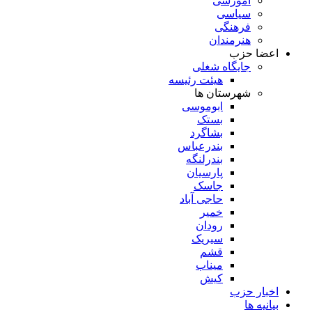
آموزشی
سیاسی
فرهنگی
هنرمندان
اعضا حزب
جایگاه شغلی
هیئت رئیسه
شهرستان ها
ابوموسی
بستک
بشاگرد
بندرعباس
بندرلنگه
پارسیان
جاسک
حاجی آباد
خمیر
رودان
سیریک
قشم
میناب
کیش
اخبار حزب
بیانیه ها