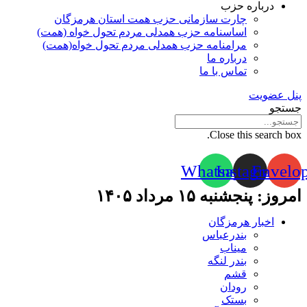
درباره حزب
چارت سازمانی حزب همت استان هرمزگان
اساسنامه حزب همدلی مردم تحول خواه (همت)
مرامنامه حزب همدلی مردم تحول خواه(همت)
درباره ما
تماس با ما
پنل عضویت
جستجو
Close this search box.
Whatsapp
Instagram
Envelo
امروز: پنجشنبه ۱۵ مرداد ۱۴۰۵
اخبار هرمزگان
بندرعباس
میناب
بندر لنگه
قشم
رودان
بستک