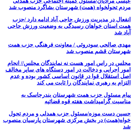
عیسی مرادیان/مسئول کمیته اجتماعی حزب همدلی
مردم تحولخواه (همت) شهرستان بشاگرد منصوب شد
انفعال در مدیریت ورزش حاجی آباد ادامه دارد /حزب
همت استان خواهان رسیدگی به وضعیت ورزش حاجی
آباد شد
مهدی صالحی سودروئی / معاونت فرهنگی حزب همت
شهرستان قشم منصوب شد
مجلس در راس امور هست نه نمایندگان مجلس// انجام
امور اجرایی و دخالت در امور دستگاه های سایر مخالف
اصل استقلال قوا در قانون اساسی کشور بوده و عدم
التزام به رهبری نمایندگان را ثابت می کند
پیام مسئول حزب همت شهرستان بندرجاسک به
مناسبت گرامیداشت هفته قوه قضائیه
حسین دست موزه/مسئول حزب همدلی و مردم تحول
خواه(همت) در بخش مرکزی شهرستان پارسیان منصوب
شد