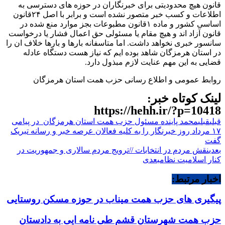
قانون هیچ محدودیتی برای خبرنگاران در حوزه های دسترسی به
اطلاعات و کسب خبر متصور نشده است و برابر با اصل ۲۴قانون
اساسی کشور و ماده ۱قانون مطبوعات بجز موارد منع شده در
قانون آزاد اند و هیچ مقام یا مسئولی حق اعمال فشار یا درخواست
سانسور خبری نخواهد داشت. اما متاسفانه بارها و بارها خلاف ان را
در استان هرمزگان شاهد بوده ایم که نیاز هست دستگاه عادله
قضایی به این مهم عنایت لازم مبذول دارد.
روابط عمومی و اطلاع رسانی حزب همت استان هرمزگان
لینک کوتاه خبر:
https://hehh.ir/?p=10418
قبلی
قبلی
محمد پاینده مسئول حزب همت استان هرمزگان در پیامی
۱۷ مرداد روز خبرنگار را به کلیه فعالان عرصه خبر و رسانه تبریک
گفت
بعدی
نقش مردم در انتخابات //ترویج مردم سالاری و جمهوریت در
کنار اسلامیت نظام
بعدی
اخبار مرتبط:
پیگیری های حزب همت میناب در حوزه مسکن روستایی
حزب همت شهرستان قشم طی نامه ایی به دادستان