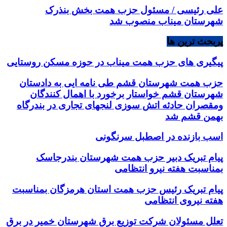
علی رئیسی / مسئول حزب همت بخش بنذرک
شهرستان میناب منصوب شد
پربحث ترین ها
پیگیری های حزب همت میناب در حوزه مسکن روستایی
حزب همت شهرستان قشم طی نامه ایی به دادستان
شهرستان قشم خواستار برخورد با اهمال کنندگان
ومقصران حادثه اتش سوزی لنجهای تجاری در بندرگاه
بهمن قشم شد
اسب بازنده در اصطبل سرنگونی
پیام تبریک دبیر حزب همت شهرستان بندرجاسک
بمناسبت هفته نیرو انتظامی
پیام تبریک رئیس حزب همت استان هرمزگان بمناسبت
هفته نیروی انتظامی
تعلل مسئولان شرکت توزیع برق شهرستان خمیر در برق