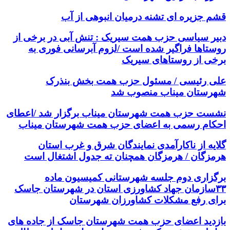
قشم جزیره ای تشنه درمیان انبوهی از آب
دبیر سیاسی حزب همت سیریک : تنش آبی در برخی از
روستاها فراگیر شده است /لزوم آبرسانی فوری به
برخی از روستاهای سیریک
علی رئیسی / مسئول حزب همت بخش بنذرک
شهرستان میناب منصوب شد
نشست حزب همت شهرستان میناب برگزار شد /اعطای
احکام رسمی به اعضای حزب همت شهرستان میناب
گلایه از ناکارآمدی نمایندگان شرق و غرب استان
هرمزگان / هرمزگان همچنان ته جدول اشتغال است
برگزاری دوم جلسه شهرستانی کمیسیون ماده
۳۳سازمان جهاد کشاورزی استان در شهرستان جاسک
برای رفع مشکلات کشاورزان شهرستان
بازدید اعضای حزب همت شهرستان جاسک از جاده های