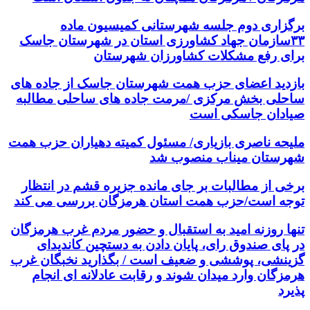
برگزاری دوم جلسه شهرستانی کمیسیون ماده
۳۳سازمان جهاد کشاورزی استان در شهرستان جاسک
برای رفع مشکلات کشاورزان شهرستان
بازدید اعضای حزب همت شهرستان جاسک از جاده های
ساحلی بخش مرکزی /مرمت جاده های ساحلی مطالبه
صیادان جاسکی است
ملیحه ناصری بازیاری/ مسئول کمیته دهیاران حزب همت
شهرستان میناب منصوب شد
برخی از مطالبات بر جای مانده جزیره قشم در انتظار
توجه است/حزب همت استان هرمزگان بررسی می کند
تنها روزنه امید به استقبال و حضور مردم غرب هرمزگان
در پای صندوق رای، پایان دادن به دستچین کاندیدای
گزینشی، پوششی و ضعیف است / بگذارید نخبگان غرب
هرمزگان وارد میدان شوند و رقابت عادلانه ای انجام
پذیرد