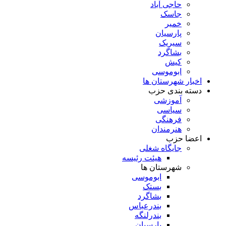
حاجی آباد
جاسک
خمیر
پارسیان
سیریک
بشاگرد
کیش
ابوموسی
اخبار شهرستان ها
دسته بندی حزب
آموزشی
سیاسی
فرهنگی
هنرمندان
اعضا حزب
جایگاه شغلی
هیئت رئیسه
شهرستان ها
ابوموسی
بستک
بشاگرد
بندرعباس
بندرلنگه
پارسیان