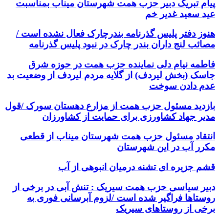
پیام تبریک دبیر حزب همت شهرستان میناب بمناسبت
عید سعید غدیر خم
هنوز دفتر پلیس گذرنامه بندرچارک فعال نشده است /
مصائب لنج داران بندر چارک در نبود پلیس گذرنامه
فاطمه نیام دلی نماینده حزب همت در حوزه شرق
جاسک (بخش لیردف) از گلایه مردم لیردف از وضعیت بد
عدم دادن سوخت
بازدید مسئول حزب همت از مزارع دهستان سورک /قول
مدیر جهاد کشاورزی برای حمایت از کشاورزان
انتقاد مسئول حزب همت شهرستان میناب از قطعی
مکرر آب در این شهرستان
قشم جزیره ای تشنه درمیان انبوهی از آب
دبیر سیاسی حزب همت سیریک : تنش آبی در برخی از
روستاها فراگیر شده است /لزوم آبرسانی فوری به
برخی از روستاهای سیریک