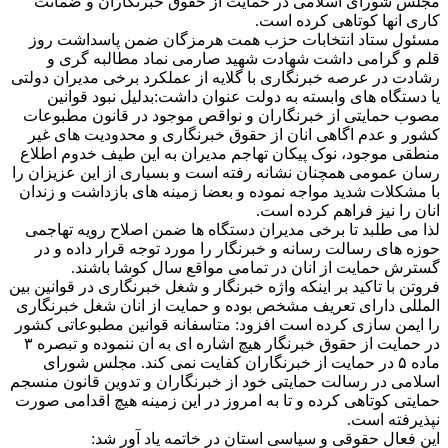
مجلس شورای اسلامی در حمایت از حقوق خبرنگاران و ضمانت
کاری انها کوتاهی کرده است.
مسئول ستاد انتخابات حزب همت هرمزگان ضمن پاسداشت روز
قلم و گرامی داشت شهادت شهید صارمی نماد مطالبه گری و
رشادت در عرصه خبرنگاری با گلایه از عملکرد برخی مدیران دولتی
یا دستگاه های وابسته به دولت عنوان داشت:بدلیل نبود قوانین
مصوب حمایتی از خبرنگاران و نواقص موجود در قانون مطبوعات
کشور و عدم اگاهی انان از حقوق خبرنگاری و محدودیت های غیر
منطقی موجود، نوک پیکان تهاجم مدیران به این طیف خدوم اطلاع
رسان عمومی همچنان نشانه رفته است و بسیاری از این عزیزان را
با مشکلات شدید مواجه نموده و بعضا زمینه های بازداشت و زندان
انان را نیز فراهم کرده است.
لذا می طلبد تا برخی مدیران دستگاه ها ضمن اصلاح رویه تهاجمی
حوزه های رسالت رسانه و خبرنگار را مورد توجه قرار داده و در
گسترش حمایت از انان در تمامی مواقع سال کوشا باشند.
فروتن با تاکید بر اینکه واژه خبرنگار و شغل خبرنگاری در قوانین بین
المللی دارای تعریف مشخص بوده و حمایت از انان شغل خبرنگاری
را ایمن سازی کرده است افزود: متاسفانه قوانین مطبوعاتی کشور
در حمایت از حقوق خبرنگار هیچ اشاره ای به ان ننموده و تبصره ۳
ماده ۵ در حمایت از خبرنگاران کفایت نمی کند. مجلس شورای
اسلامی در رسالت حمایتی خود از خبرنگاران و تدوین قانون منسجم
حمایتی کوتاهی کرده و تا به امروز در این زمینه هیچ اقدامی صورت
نپذیرفته است.
این فعال حقوقی و سیاسی استان در خاتمه یاد آور شد: