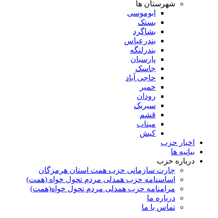
شهرستان ها
ابوموسی
بستک
بشاگرد
بندرعباس
بندرلنگه
پارسیان
جاسک
حاجی آباد
خمیر
رودان
سیریک
قشم
میناب
کیش
اخبار حزب
بیانیه ها
درباره حزب
چارت سازمانی حزب همت استان هرمزگان
اساسنامه حزب همدلی مردم تحول خواه (همت)
مرامنامه حزب همدلی مردم تحول خواه(همت)
درباره ما
تماس با ما