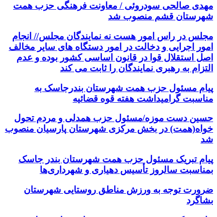
مهدی صالحی سودروئی / معاونت فرهنگی حزب همت
شهرستان قشم منصوب شد
مجلس در راس امور هست نه نمایندگان مجلس// انجام
امور اجرایی و دخالت در امور دستگاه های سایر مخالف
اصل استقلال قوا در قانون اساسی کشور بوده و عدم
التزام به رهبری نمایندگان را ثابت می کند
پیام مسئول حزب همت شهرستان بندرجاسک به
مناسبت گرامیداشت هفته قوه قضائیه
حسین دست موزه/مسئول حزب همدلی و مردم تحول
خواه(همت) در بخش مرکزی شهرستان پارسیان منصوب
شد
پیام تبریک مسئول حزب همت شهرستان بندر جاسک
بمناسبت سالروز تأسیس دهیاری و شهرداری‌ها
ضرورت توجه به ورزش مناطق روستایی شهرستان
بشاگرد