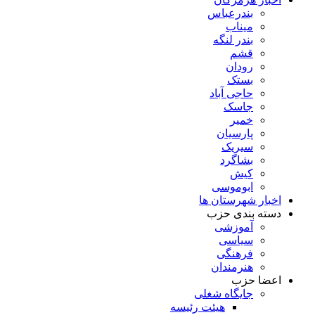
بندرعباس
میناب
بندر لنگه
قشم
رودان
بستک
حاجی آباد
جاسک
خمیر
پارسیان
سیریک
بشاگرد
کیش
ابوموسی
اخبار شهرستان ها
دسته بندی حزب
آموزشی
سیاسی
فرهنگی
هنرمندان
اعضا حزب
جایگاه شغلی
هیئت رئیسه