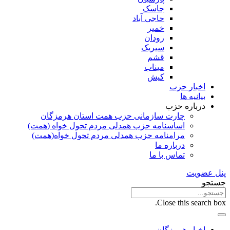
جاسک
حاجی آباد
خمیر
رودان
سیریک
قشم
میناب
کیش
اخبار حزب
بیانیه ها
درباره حزب
چارت سازمانی حزب همت استان هرمزگان
اساسنامه حزب همدلی مردم تحول خواه (همت)
مرامنامه حزب همدلی مردم تحول خواه(همت)
درباره ما
تماس با ما
پنل عضویت
جستجو
Close this search box.
اخبار هرمزگان