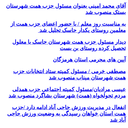
آقای محمد امینی بعنوان مسئول حزب همت شهرستان
بستک منصوب شد
به مناسبت روز معلم / با حضور اعضای حزب همت از
معلمین روستای یکدار جاسک تجلیل شد
دیدار مسئول حزب همت شهرستان جاسک با معلول
تحصیل کرده روستای بن بست
آیین های محرمی استان هرمزگان
مصطفی خرمی / مسئول کمیته ستاد انتخابات حزب
همت شهرستان میناب منصوب شد
عیسی مرادیان/مسئول کمیته اجتماعی حزب همدلی
مردم تحولخواه (همت) شهرستان بشاگرد منصوب شد
انفعال در مدیریت ورزش حاجی آباد ادامه دارد /حزب
همت استان خواهان رسیدگی به وضعیت ورزش حاجی
آباد شد