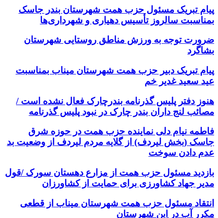
پیام تبریک مسئول حزب همت شهرستان بندر جاسک
بمناسبت سالروز تأسیس دهیاری و شهرداری‌ها
ضرورت توجه به ورزش مناطق روستایی شهرستان
بشاگرد
پیام تبریک دبیر حزب همت شهرستان میناب بمناسبت
عید سعید غدیر خم
هنوز دفتر پلیس گذرنامه بندرچارک فعال نشده است /
مصائب لنج داران بندر چارک در نبود پلیس گذرنامه
فاطمه نیام دلی نماینده حزب همت در حوزه شرق
جاسک (بخش لیردف) از گلایه مردم لیردف از وضعیت بد
عدم دادن سوخت
بازدید مسئول حزب همت از مزارع دهستان سورک /قول
مدیر جهاد کشاورزی برای حمایت از کشاورزان
انتقاد مسئول حزب همت شهرستان میناب از قطعی
مکرر آب در این شهرستان