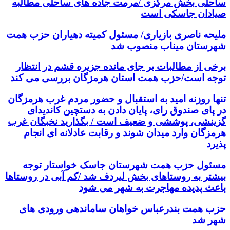
ساحلی بخش مرکزی /مرمت جاده های ساحلی مطالبه
صیادان جاسکی است
ملیحه ناصری بازیاری/ مسئول کمیته دهیاران حزب همت
شهرستان میناب منصوب شد
برخی از مطالبات بر جای مانده جزیره قشم در انتظار
توجه است/حزب همت استان هرمزگان بررسی می کند
تنها روزنه امید به استقبال و حضور مردم غرب هرمزگان
در پای صندوق رای، پایان دادن به دستچین کاندیدای
گزینشی، پوششی و ضعیف است / بگذارید نخبگان غرب
هرمزگان وارد میدان شوند و رقابت عادلانه ای انجام
پذیرد
مسئول حزب همت شهرستان جاسک خواستار توجه
بیشتر به روستاهای بخش لیردف شد /کم آبی در روستاها
باعث پدیده مهاجرت به شهر می شود
حزب همت بندرعباس خواهان ساماندهی ورودی های
شهر شد