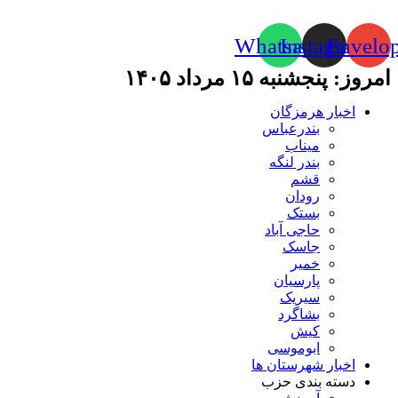
Whatsapp
Instagram
Envelo
امروز: پنجشنبه ۱۵ مرداد ۱۴۰۵
اخبار هرمزگان
بندرعباس
میناب
بندر لنگه
قشم
رودان
بستک
حاجی آباد
جاسک
خمیر
پارسیان
سیریک
بشاگرد
کیش
ابوموسی
اخبار شهرستان ها
دسته بندی حزب